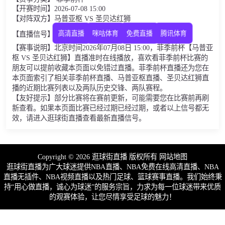
【开赛时间】2026-07-08 15:00
【对阵双方】马普亚枢 VS 圣贝达红狮
高清直播
咪咕体育
免费直播
腾讯体育
【直播信号】
【赛事说明】北京时间2026年07月08日 15:00，菲季前杯【马普亚
枢 VS 圣贝达红狮】直播准时在线播放，喜欢看菲季前杯比赛的
朋友可以提前收藏本页面以免错过直播。菲季前杯直播还为您在
本页面索引了相关菲季前杯直播、马普亚枢直播、圣贝达红狮直
播的近期比赛列表以及两队历史交锋、两队赛程。
【友好提示】部分比赛将在赛前更新，可能需要您在比赛前再刷
新查看。如果本页面比赛已经过期已经过期，或者以上信号都无
效，请进入逛球街直播查看最新直播信号。
Copyright © 2026 逛球街直播 版权所有
网站地图
逛球街直播为广大球迷提供NBA直播、NBA免费在线高清直播、NBA
直播无插件、NBA视频直播以及热门足球、篮球赛事直播。我们始终秉
持“用心做直播，诚心为球迷”的服务宗旨，力求为每一位球迷带来优质
的观赛体验，让您尽情享受足球的魅力！