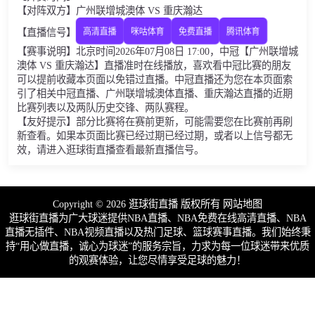
【对阵双方】广州联增城澳体 VS 重庆瀚达
【直播信号】
高清直播
咪咕体育
免费直播
腾讯体育
【赛事说明】北京时间2026年07月08日 17:00，中冠【广州联增城
澳体 VS 重庆瀚达】直播准时在线播放，喜欢看中冠比赛的朋友
可以提前收藏本页面以免错过直播。中冠直播还为您在本页面索
引了相关中冠直播、广州联增城澳体直播、重庆瀚达直播的近期
比赛列表以及两队历史交锋、两队赛程。
【友好提示】部分比赛将在赛前更新，可能需要您在比赛前再刷
新查看。如果本页面比赛已经过期已经过期，或者以上信号都无
效，请进入逛球街直播查看最新直播信号。
Copyright © 2026 逛球街直播 版权所有
网站地图
逛球街直播为广大球迷提供NBA直播、NBA免费在线高清直播、NBA
直播无插件、NBA视频直播以及热门足球、篮球赛事直播。我们始终秉
持“用心做直播，诚心为球迷”的服务宗旨，力求为每一位球迷带来优质
的观赛体验，让您尽情享受足球的魅力！