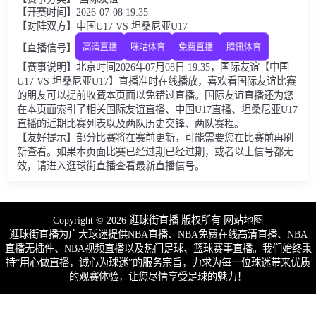
【开赛时间】2026-07-08 19:35
【对阵双方】中国U17 VS 坦桑尼亚U17
【直播信号】
高清直播
咪咕体育
免费直播
腾讯体育
【赛事说明】北京时间2026年07月08日 19:35，国际友谊【中国
U17 VS 坦桑尼亚U17】直播准时在线播放，喜欢看国际友谊比赛
的朋友可以提前收藏本页面以免错过直播。国际友谊直播还为您
在本页面索引了相关国际友谊直播、中国U17直播、坦桑尼亚U17
直播的近期比赛列表以及两队历史交锋、两队赛程。
【友好提示】部分比赛将在赛前更新，可能需要您在比赛前再刷
新查看。如果本页面比赛已经过期已经过期，或者以上信号都无
效，请进入逛球街直播查看最新直播信号。
Copyright © 2026 逛球街直播 版权所有
网站地图
逛球街直播为广大球迷提供NBA直播、NBA免费在线高清直播、NBA
直播无插件、NBA视频直播以及热门足球、篮球赛事直播。我们始终秉
持“用心做直播，诚心为球迷”的服务宗旨，力求为每一位球迷带来优质
的观赛体验，让您尽情享受足球的魅力！