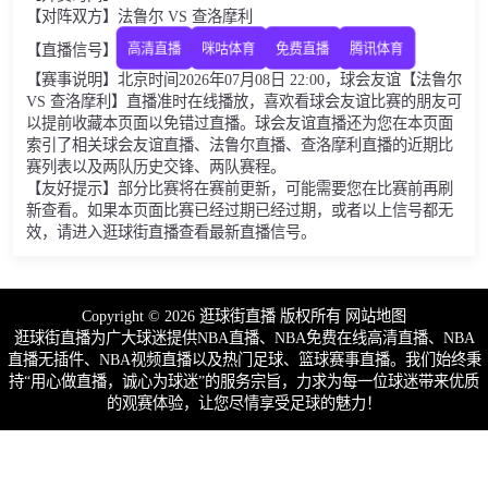
【对阵双方】法鲁尔 VS 查洛摩利
【直播信号】
高清直播
咪咕体育
免费直播
腾讯体育
【赛事说明】北京时间2026年07月08日 22:00，球会友谊【法鲁尔
VS 查洛摩利】直播准时在线播放，喜欢看球会友谊比赛的朋友可
以提前收藏本页面以免错过直播。球会友谊直播还为您在本页面
索引了相关球会友谊直播、法鲁尔直播、查洛摩利直播的近期比
赛列表以及两队历史交锋、两队赛程。
【友好提示】部分比赛将在赛前更新，可能需要您在比赛前再刷
新查看。如果本页面比赛已经过期已经过期，或者以上信号都无
效，请进入逛球街直播查看最新直播信号。
Copyright © 2026 逛球街直播 版权所有
网站地图
逛球街直播为广大球迷提供NBA直播、NBA免费在线高清直播、NBA
直播无插件、NBA视频直播以及热门足球、篮球赛事直播。我们始终秉
持“用心做直播，诚心为球迷”的服务宗旨，力求为每一位球迷带来优质
的观赛体验，让您尽情享受足球的魅力！