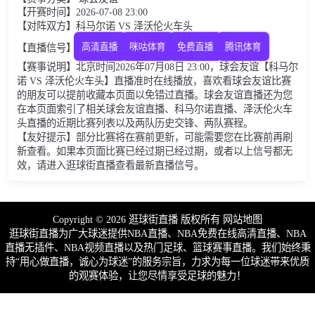
【开赛时间】2026-07-08 23:00
【对阵双方】科马尔诺 VS 泽沃伦火车头
高清直播
咪咕体育
免费直播
腾讯体育
【直播信号】
【赛事说明】北京时间2026年07月08日 23:00，球会友谊【科马尔
诺 VS 泽沃伦火车头】直播准时在线播放，喜欢看球会友谊比赛
的朋友可以提前收藏本页面以免错过直播。球会友谊直播还为您
在本页面索引了相关球会友谊直播、科马尔诺直播、泽沃伦火车
头直播的近期比赛列表以及两队历史交锋、两队赛程。
【友好提示】部分比赛将在赛前更新，可能需要您在比赛前再刷
新查看。如果本页面比赛已经过期已经过期，或者以上信号都无
效，请进入逛球街直播查看最新直播信号。
Copyright © 2026 逛球街直播 版权所有
网站地图
逛球街直播为广大球迷提供NBA直播、NBA免费在线高清直播、NBA
直播无插件、NBA视频直播以及热门足球、篮球赛事直播。我们始终秉
持“用心做直播，诚心为球迷”的服务宗旨，力求为每一位球迷带来优质
的观赛体验，让您尽情享受足球的魅力！