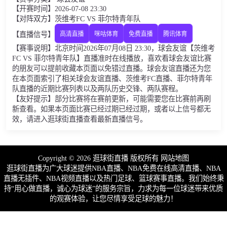
【开赛时间】2026-07-08 23:30
【对阵双方】茨维考FC VS 菲尔特青年队
【直播信号】
高清直播
咪咕体育
免费直播
腾讯体育
【赛事说明】北京时间2026年07月08日 23:30，球会友谊【茨维考
FC VS 菲尔特青年队】直播准时在线播放，喜欢看球会友谊比赛
的朋友可以提前收藏本页面以免错过直播。球会友谊直播还为您
在本页面索引了相关球会友谊直播、茨维考FC直播、菲尔特青年
队直播的近期比赛列表以及两队历史交锋、两队赛程。
【友好提示】部分比赛将在赛前更新，可能需要您在比赛前再刷
新查看。如果本页面比赛已经过期已经过期，或者以上信号都无
效，请进入逛球街直播查看最新直播信号。
Copyright © 2026 逛球街直播 版权所有
网站地图
逛球街直播为广大球迷提供NBA直播、NBA免费在线高清直播、NBA
直播无插件、NBA视频直播以及热门足球、篮球赛事直播。我们始终秉
持“用心做直播，诚心为球迷”的服务宗旨，力求为每一位球迷带来优质
的观赛体验，让您尽情享受足球的魅力！