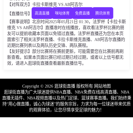
【对阵双方】卡拉卡斯维克 VS AB阿吉尔
【直播信号】
高清直播
咪咕体育
免费直播
腾讯体育
【赛事说明】北京时间2025年05月21日 01:30，法罗杯【卡拉卡斯
维克 VS AB阿吉尔】直播准时在线播放，喜欢看法罗杯比赛的朋
友可以提前收藏本页面以免错过直播。法罗杯直播还为您在本页
面索引了相关法罗杯直播、卡拉卡斯维克直播、AB阿吉尔直播的
近期比赛列表以及两队历史交锋、两队赛程。
【友好提示】部分比赛将在赛前更新，可能需要您在比赛前再刷
新查看。如果本页面比赛已经过期已经过期，或者以上信号都无
效，请进入逛球街直播查看最新直播信号。
Copyright © 2026 逛球街直播 版权所有
网站地图
逛球街直播为广大球迷提供NBA直播、NBA免费在线高清直播、NBA
直播无插件、NBA视频直播以及热门足球、篮球赛事直播。我们始终秉
持“用心做直播，诚心为球迷”的服务宗旨，力求为每一位球迷带来优质
的观赛体验，让您尽情享受足球的魅力！