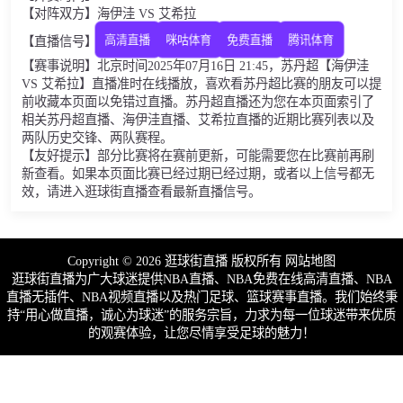
【对阵双方】海伊洼 VS 艾希拉
高清直播
咪咕体育
免费直播
腾讯体育
【直播信号】
【赛事说明】北京时间2025年07月16日 21:45，苏丹超【海伊洼
VS 艾希拉】直播准时在线播放，喜欢看苏丹超比赛的朋友可以提
前收藏本页面以免错过直播。苏丹超直播还为您在本页面索引了
相关苏丹超直播、海伊洼直播、艾希拉直播的近期比赛列表以及
两队历史交锋、两队赛程。
【友好提示】部分比赛将在赛前更新，可能需要您在比赛前再刷
新查看。如果本页面比赛已经过期已经过期，或者以上信号都无
效，请进入逛球街直播查看最新直播信号。
Copyright © 2026 逛球街直播 版权所有
网站地图
逛球街直播为广大球迷提供NBA直播、NBA免费在线高清直播、NBA
直播无插件、NBA视频直播以及热门足球、篮球赛事直播。我们始终秉
持“用心做直播，诚心为球迷”的服务宗旨，力求为每一位球迷带来优质
的观赛体验，让您尽情享受足球的魅力！